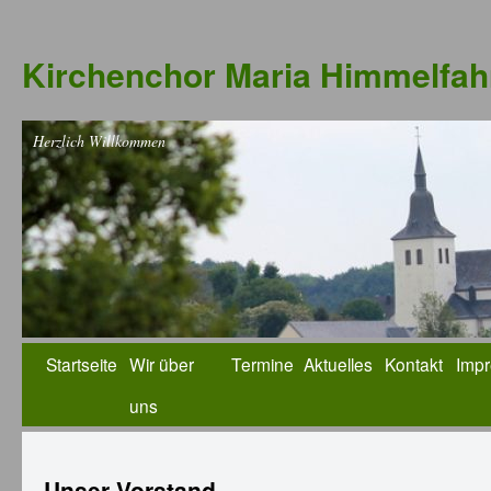
Kirchenchor Maria Himmelfahr
Herzlich Willkommen
Startseite
Wir über
Termine
Aktuelles
Kontakt
Imp
uns
Unser Vorstand